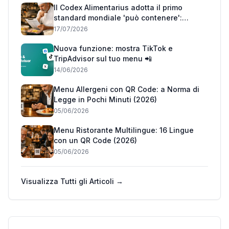
Il Codex Alimentarius adotta il primo
standard mondiale 'può contenere':
cosa cambia per i ristoranti italiani
17/07/2026
Nuova funzione: mostra TikTok e
TripAdvisor sul tuo menu 📲
14/06/2026
Menu Allergeni con QR Code: a Norma di
Legge in Pochi Minuti (2026)
05/06/2026
Menu Ristorante Multilingue: 16 Lingue
con un QR Code (2026)
05/06/2026
Visualizza Tutti gli Articoli →