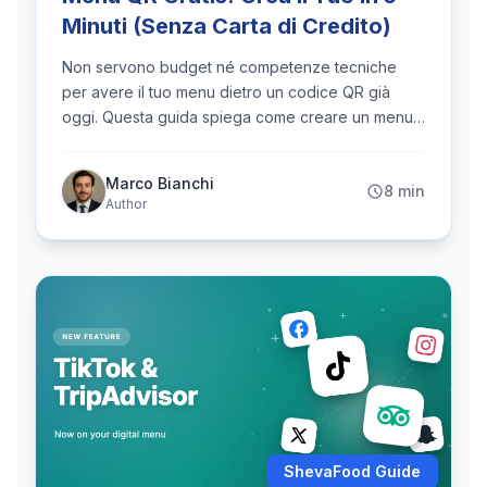
Minuti (Senza Carta di Credito)
Non servono budget né competenze tecniche
per avere il tuo menu dietro un codice QR già
oggi. Questa guida spiega come creare un menu
QR gratis davvero — e perché un PDF statico
dietro un codice non è un menu digitale vero.
Marco Bianchi
8 min
Crealo in 5 passi, gratis.
Author
ShevaFood Guide