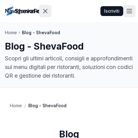
ShevaFood
Navigazione
Iscriviti
Home
Blog - ShevaFood
Prezzi
Blog - ShevaFood
Novità
Scopri gli ultimi articoli, consigli e approfondimenti
sui menu digitali per ristoranti, soluzioni con codici
Contatti
QR e gestione dei ristoranti.
Accedi
Iscriviti
Home
/
Blog - ShevaFood
🇮🇹
Italiano
Blog