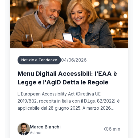
atteso in tutta la filiera.
04/06/2026
Notizie e Tendenze
Menu Digitali Accessibili: l'EAA è
Legge e l'AgID Detta le Regole
L'European Accessibility Act (Direttiva UE
2019/882, recepita in Italia con il D.Lgs. 82/2022) è
applicabile dal 28 giugno 2025. A marzo 2026
l'AgID ha pubblicato le linee guida operative
sull'accessibilità dei servizi digitali. Quando un
Marco Bianchi
6 min
menu QR rimanda a un servizio digitale rivolto ai
Author
consumatori, quel menu rientra nell'ambito della