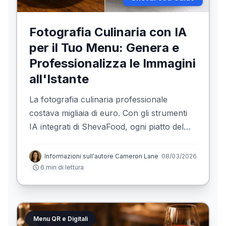
Fotografia Culinaria con IA
per il Tuo Menu: Genera e
Professionalizza le Immagini
all'Istante
La fotografia culinaria professionale
costava migliaia di euro. Con gli strumenti
IA integrati di ShevaFood, ogni piatto del
tuo menu può sembrare girato in studio —
in pochi secondi.
Informazioni sull'autore Cameron Lane
08/03/2026
6 min di lettura
Menu QR e Digitali