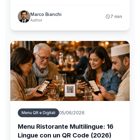
per piatto è la soluzione più sicura: aggiornabile in
tempo reale, con sanzioni fino a 24.000 € per chi
Marco Bianchi
7 min
non è in regola.
Author
05/06/2026
Menu QR e Digitali
Menu Ristorante Multilingue: 16
Lingue con un QR Code (2026)