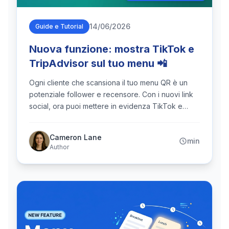
14/06/2026
Guide e Tutorial
Nuova funzione: mostra TikTok e
TripAdvisor sul tuo menu 📲
Ogni cliente che scansiona il tuo menu QR è un
potenziale follower e recensore. Con i nuovi link
social, ora puoi mettere in evidenza TikTok e
TripAdvisor sul tuo menu, insieme a Facebook,
Instagram, X e Snapchat. Inserisci il tuo nome
Cameron Lane
min
utente una sola volta nella dashboard e un'icona
Author
personalizzata fa il resto.