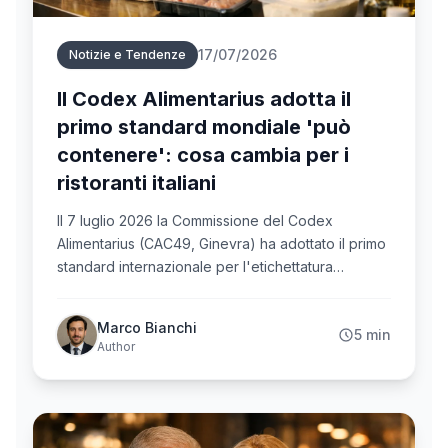
17/07/2026
Notizie e Tendenze
Il Codex Alimentarius adotta il
primo standard mondiale 'può
contenere': cosa cambia per i
ristoranti italiani
Il 7 luglio 2026 la Commissione del Codex
Alimentarius (CAC49, Ginevra) ha adottato il primo
standard internazionale per l'etichettatura
precauzionale degli allergeni (PAL), ponendo fine
all'uso arbitrario del 'può contenere'. L'UE
Marco Bianchi
5 min
prevede di adottare regole armonizzate entro il
Author
Q4 2027. Per i ristoranti italiani — già soggetti al
Reg. UE 1169/2011 e al D.Lgs. 231/2017 — il segnale
è chiaro: la gestione documentata degli allergeni
per ogni piatto è destinata a diventare il minimo