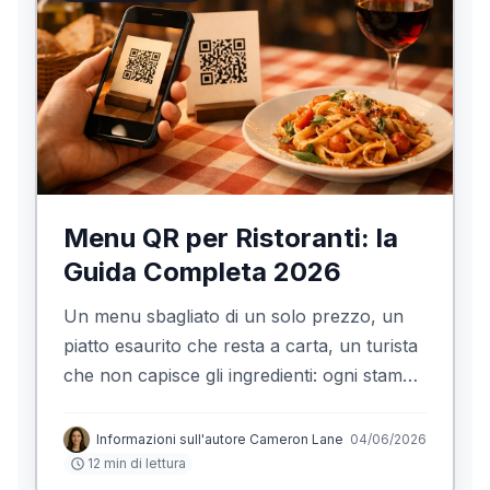
Menu QR per Ristoranti: la
Guida Completa 2026
Un menu sbagliato di un solo prezzo, un
piatto esaurito che resta a carta, un turista
che non capisce gli ingredienti: ogni stampa
cristallizza errori che ti costano coperti. Il
menu QR cambia le regole. Questa guida
Informazioni sull'autore Cameron Lane
04/06/2026
completa spiega cos'è, perché conviene,
12 min di lettura