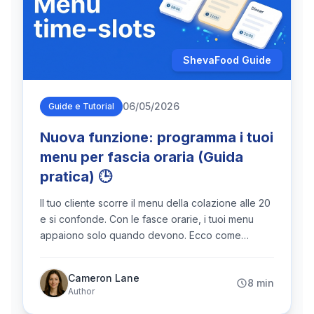
ShevaFood Guide
06/05/2026
Guide e Tutorial
Nuova funzione: programma i tuoi
menu per fascia oraria (Guida
pratica) 🕒
Il tuo cliente scorre il menu della colazione alle 20
e si confonde. Con le fasce orarie, i tuoi menu
appaiono solo quando devono. Ecco come
configurare la visibilità programmata passo passo
— e i casi d'uso che amerai.
Cameron Lane
8 min
Author