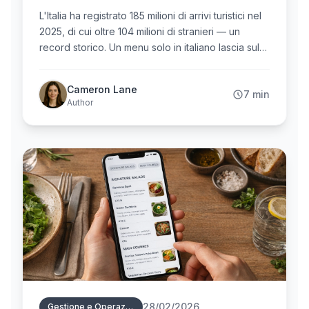
L'Italia ha registrato 185 milioni di arrivi turistici nel
2025, di cui oltre 104 milioni di stranieri — un
record storico. Un menu solo in italiano lascia sul
tavolo una fetta enorme di clientela internazionale.
Questa guida mostra come un solo QR code
Cameron Lane
7 min
possa servire ogni lingua dei tuoi ospiti,
Author
automaticamente e in tempo reale.
28/02/2026
Gestione e Operazioni Menu