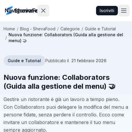
ShevaFood
Navigazione
Iscriviti
Home
/
Blog - ShevaFood
/
Categorie
/
Guide e Tutorial
Nuova funzione: Collaborators (Guida alla gestione del
Prezzi
/
menu) 🤝
Novità
Guide e Tutorial
Pubblicato il
21 febbraio 2026
Contatti
Nuova funzione: Collaborators
(Guida alla gestione del menu) 🤝
Accedi
Gestire un ristorante è già un lavoro a tempo pieno.
Iscriviti
Con Collaborators puoi delegare la modifica del menu a
persone fidate, senza perdere il controllo. Ecco come
🇮🇹
Italiano
invitare un collaboratore e mantenere il tuo menu
sempre aggiornato.