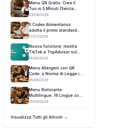
Menu QR Gratis: Crea il
Tuo in 5 Minuti (Senza
Carta di Credito)
03/08/2026
Il Codex Alimentarius
adotta il primo standard
mondiale 'può contenere':
17/07/2026
cosa cambia per i
Nuova funzione: mostra
ristoranti italiani
TikTok e TripAdvisor sul
tuo menu 📲
14/06/2026
Menu Allergeni con QR
Code: a Norma di Legge in
Pochi Minuti (2026)
05/06/2026
Menu Ristorante
Multilingue: 16 Lingue con
un QR Code (2026)
05/06/2026
Visualizza Tutti gli Articoli →