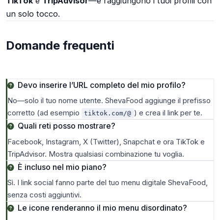
TikTok
e
TripAdvisor
—e raggiungono i tuoi profili con
un solo tocco.
Domande frequenti
Devo inserire l’URL completo del mio profilo?
No—solo il tuo nome utente. ShevaFood aggiunge il prefisso
corretto (ad esempio
) e crea il link per te.
tiktok.com/@
Quali reti posso mostrare?
Facebook, Instagram, X (Twitter), Snapchat e ora TikTok e
TripAdvisor. Mostra qualsiasi combinazione tu voglia.
È incluso nel mio piano?
Sì. I link social fanno parte del tuo menu digitale ShevaFood,
senza costi aggiuntivi.
Le icone renderanno il mio menu disordinato?