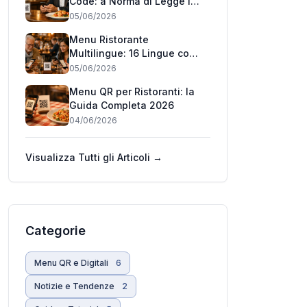
Code: a Norma di Legge in
Pochi Minuti (2026)
05/06/2026
Menu Ristorante
Multilingue: 16 Lingue con
un QR Code (2026)
05/06/2026
Menu QR per Ristoranti: la
Guida Completa 2026
04/06/2026
Visualizza Tutti gli Articoli →
Categorie
Menu QR e Digitali
6
Notizie e Tendenze
2