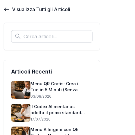
Visualizza Tutti gli Articoli
Articoli Recenti
Menu QR Gratis: Crea il
Tuo in 5 Minuti (Senza
Carta di Credito)
03/08/2026
Il Codex Alimentarius
adotta il primo standard
mondiale 'può contenere':
17/07/2026
cosa cambia per i
Menu Allergeni con QR
ristoranti italiani