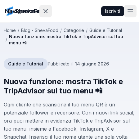
ShevaFood
Navigazione
Iscriviti
Home
/
Blog - ShevaFood
/
Categorie
/
Guide e Tutorial
Nuova funzione: mostra TikTok e TripAdvisor sul tuo
Prezzi
/
menu 📲
Novità
Guide e Tutorial
Pubblicato il
14 giugno 2026
Contatti
Nuova funzione: mostra TikTok e
TripAdvisor sul tuo menu 📲
Accedi
Ogni cliente che scansiona il tuo menu QR è un
Iscriviti
potenziale follower e recensore. Con i nuovi link social,
ora puoi mettere in evidenza TikTok e TripAdvisor sul
🇮🇹
Italiano
tuo menu, insieme a Facebook, Instagram, X e
Snapchat. Inserisci il tuo nome utente una sola volta