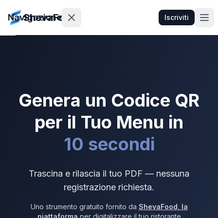
ShevaFood
Navigazione
Iscriviti
Prezzi
Novità
Genera un Codice QR
Contatti
per il Tuo Menu in
10 secondi
Accedi
Iscriviti
Trascina e rilascia il tuo PDF — nessuna
registrazione richiesta.
🇮🇹
Italiano
Uno strumento gratuito fornito da
ShevaFood, la
piattaforma
per digitalizzare il tuo ristorante