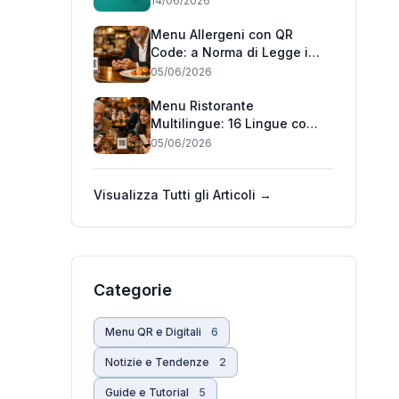
14/06/2026
Menu Allergeni con QR
Code: a Norma di Legge in
Pochi Minuti (2026)
05/06/2026
Menu Ristorante
Multilingue: 16 Lingue con
un QR Code (2026)
05/06/2026
Visualizza Tutti gli Articoli →
Categorie
Menu QR e Digitali
6
Notizie e Tendenze
2
Guide e Tutorial
5