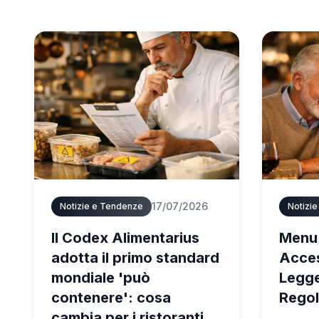
17/07/2026
Notizie e Tendenze
Notizi
Il Codex Alimentarius
Menu 
adotta il primo standard
Acces
mondiale 'può
Legge
contenere': cosa
Rego
cambia per i ristoranti