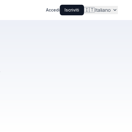
🇮🇹
Italiano
Accedi
Iscriviti
e