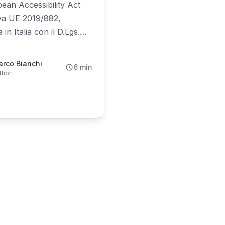
ean Accessibility Act
iva UE 2019/882,
 in Italia con il D.Lgs.
) è applicabile dal 28
 2025. A marzo 2026
rco Bianchi
6 min
ha pubblicato le linee
thor
perative
essibilità dei servizi
i. Quando un menu QR
 a un servizio digitale
 ai consumatori, quel
entra nell'ambito della
Ecco cosa significa per
ratori, con un'importante
ne per le microimprese.