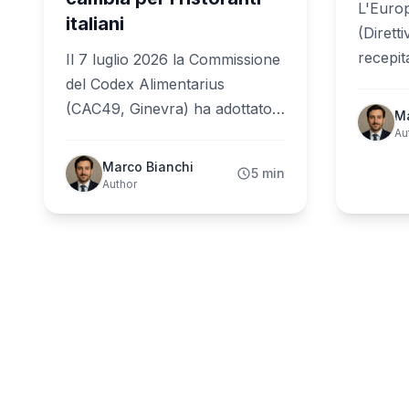
L'Europ
italiani
(Dirett
recepita
Il 7 luglio 2026 la Commissione
82/2022
del Codex Alimentarius
giugno
(CAC49, Ginevra) ha adottato il
Ma
l'AgID 
primo standard internazionale
Au
guida o
per l'etichettatura
Marco Bianchi
5 min
sull'acc
precauzionale degli allergeni
Author
digital
(PAL), ponendo fine all'uso
rimanda
arbitrario del 'può contenere'.
rivolto
L'UE prevede di adottare
menu ri
regole armonizzate entro il Q4
norma. 
2027. Per i ristoranti italiani —
i risto
già soggetti al Reg. UE
eccezio
1169/2011 e al D.Lgs. 231/2017
— il segnale è chiaro: la
gestione documentata degli