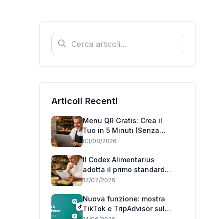
Articoli Recenti
Menu QR Gratis: Crea il
Tuo in 5 Minuti (Senza
Carta di Credito)
03/08/2026
Il Codex Alimentarius
adotta il primo standard
mondiale 'può contenere':
17/07/2026
cosa cambia per i
ristoranti italiani
Nuova funzione: mostra
TikTok e TripAdvisor sul
tuo menu 📲