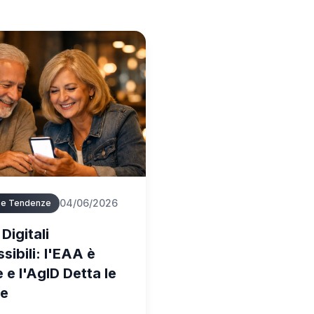
04/06/2026
e e Tendenze
Digitali
sibili: l'EAA è
 e l'AgID Detta le
le