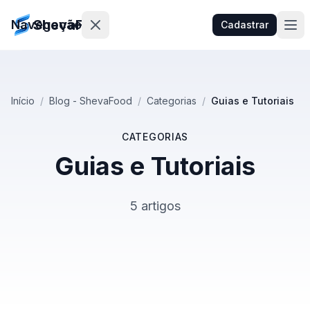
ShevaFood
Navegação
Cadastrar
Preços
Início
/
Blog - ShevaFood
/
Categorias
/
Guias e Tutoriais
Novidades
CATEGORIAS
Contato
Guias e Tutoriais
Entrar
5 artigos
Cadastrar
🇵🇹
Português