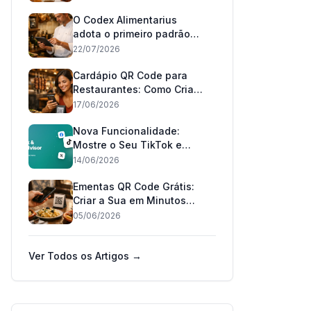
O Codex Alimentarius
adota o primeiro padrão
mundial 'pode conter': o
22/07/2026
que muda para os
restaurantes em Portugal
Cardápio QR Code para
e no Brasil
Restaurantes: Como Criar
o Seu Grátis em 2026
17/06/2026
Nova Funcionalidade:
Mostre o Seu TikTok e
TripAdvisor no Seu
14/06/2026
Cardápio 📲
Ementas QR Code Grátis:
Criar a Sua em Minutos
(2026)
05/06/2026
Ver Todos os Artigos →