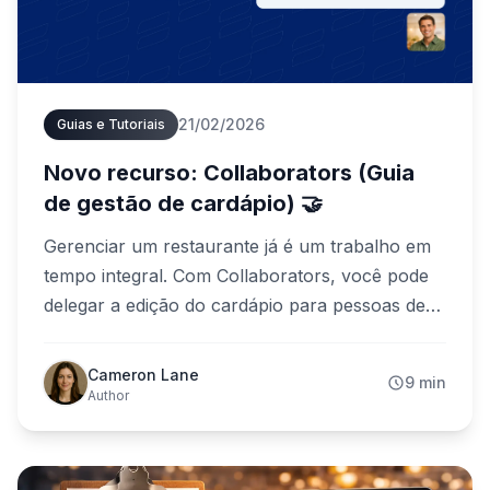
21/02/2026
Guias e Tutoriais
Novo recurso: Collaborators (Guia
de gestão de cardápio) 🤝
Gerenciar um restaurante já é um trabalho em
tempo integral. Com Collaborators, você pode
delegar a edição do cardápio para pessoas de
confiança — sem perder o controle. Veja como
convidar um colaborador e manter seu
Cameron Lane
9 min
cardápio sempre atualizado.
Author