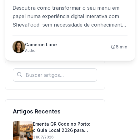
Descubra como transformar o seu menu em
papel numa experiência digital interativa com
ShevaFood, sem necessidade de conhecimentos
técnicos. Junte-se a milhares de restauradores
que revolucionaram a experiência dos seus
Cameron Lane
6 min
clientes.
Author
Artigos Recentes
Ementa QR Code no Porto:
o Guia Local 2026 para
Restaurantes
31/07/2026