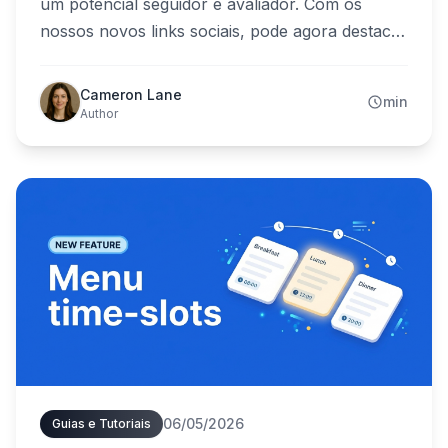
um potencial seguidor e avaliador. Com os
nossos novos links sociais, pode agora destacar
o TikTok e o TripAdvisor no seu cardápio—a
par do Facebook, Instagram, X e Snapchat.
Cameron Lane
min
Adicione o seu nome de utilizador uma vez no
Author
painel e um ícone com a marca trata do resto.
06/05/2026
Guias e Tutoriais