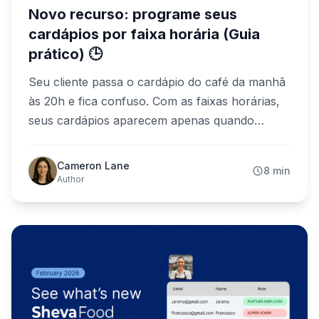
Novo recurso: programe seus
cardápios por faixa horária (Guia
prático) 🕒
Seu cliente passa o cardápio do café da manhã
às 20h e fica confuso. Com as faixas horárias,
seus cardápios aparecem apenas quando
devem. Veja a configuração passo a passo — e
os casos de uso que você vai amar.
Cameron Lane
8 min
Author