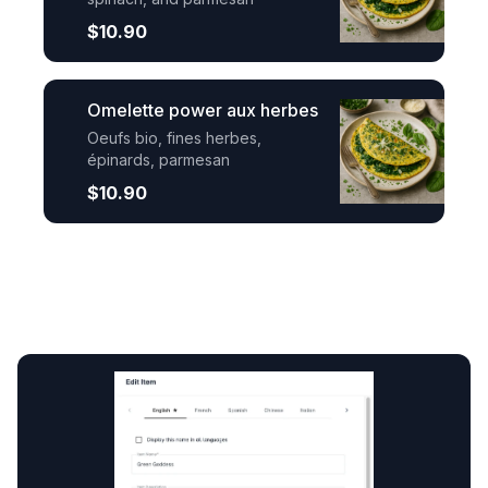
$10.90
Omelette power aux herbes
Oeufs bio, fines herbes,
épinards, parmesan
$10.90