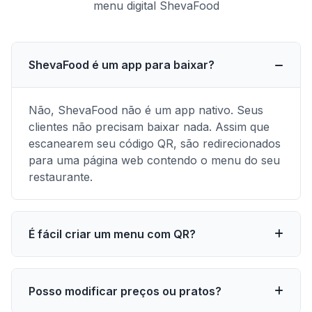
menu digital ShevaFood
ShevaFood é um app para baixar?
Não, ShevaFood não é um app nativo. Seus
clientes não precisam baixar nada. Assim que
escanearem seu código QR, são redirecionados
para uma página web contendo o menu do seu
restaurante.
É fácil criar um menu com QR?
Absolutamente! ShevaFood foi projetado para
Posso modificar preços ou pratos?
ser fácil de usar, sem exigir habilidades de