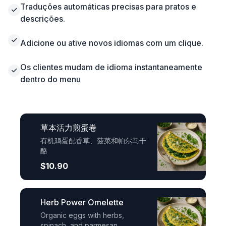
Traduções automáticas precisas para pratos e
descrições.
Adicione ou ative novos idiomas com um clique.
Os clientes mudam de idioma instantaneamente
dentro do menu
草本活力煎蛋卷
有机鸡蛋配香草、菠菜和帕尔马干
酪
$10.90
Herb Power Omelette
Organic eggs with herbs,
spinach, and parmesan