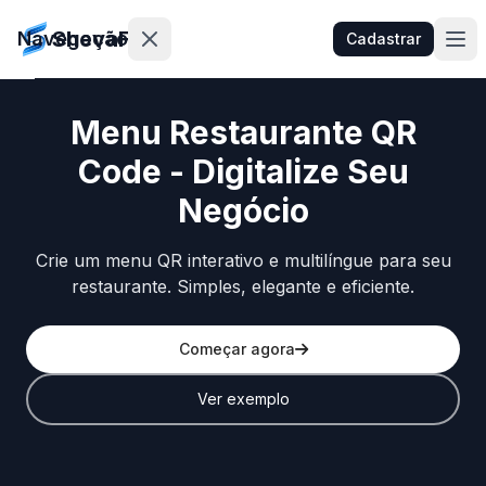
ShevaFood
Navegação
Cadastrar
Menu Restaurante QR
Preços
Code - Digitalize Seu
Novidades
Negócio
Contato
Crie um menu QR interativo e multilíngue para seu
restaurante. Simples, elegante e eficiente.
Entrar
Começar agora
Cadastrar
Ver exemplo
🇵🇹
Português