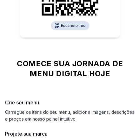
cliques e pronto. Honestamente, nos libertou dos
muito profissional. Posso mudar o menu baseado
tempo. Até minhas avaliações do Google aparecem,
menus de papel e parece super profissional.
nos pratos do dia. Honestamente, tornou minha vida
é ótimo!
Recomendamos muito!
muito mais fácil.
Escaneie-me
Fadila
Gianni
Marwane
Lovely Thai, Londres
SCIALLA PIZZERIA, Paris, França
Kasbah Moroccan Cuisine, Sydney
COMECE SUA JORNADA DE
MENU DIGITAL HOJE
Crie seu menu
Carregue os itens do seu menu, adicione imagens, descrições
e preços em nosso painel intuitivo.
Projete sua marca