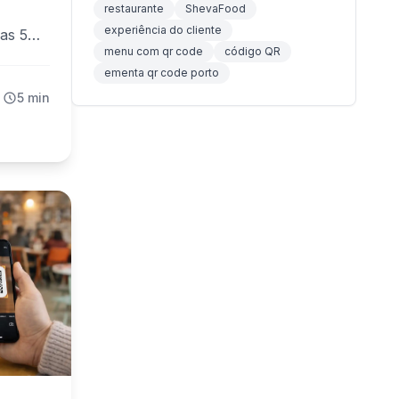
restaurante
ShevaFood
experiência do cliente
as 5
menu com qr code
código QR
ns—da
ementa qr code porto
5 min
-las.