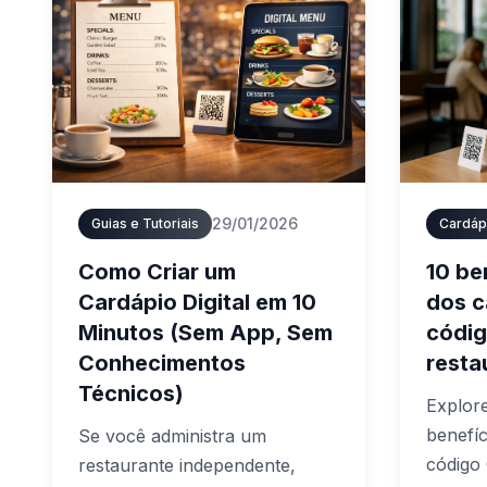
29/01/2026
Guias e Tutoriais
Como Criar um
10 be
Cardápio Digital em 10
dos c
Minutos (Sem App, Sem
códig
Conhecimentos
resta
Técnicos)
Explore
benefí
Se você administra um
código 
restaurante independente,