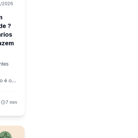
1/2026
m
de ?
rios
Fazem
ntes
o é o
.
7 min
ticos
e como