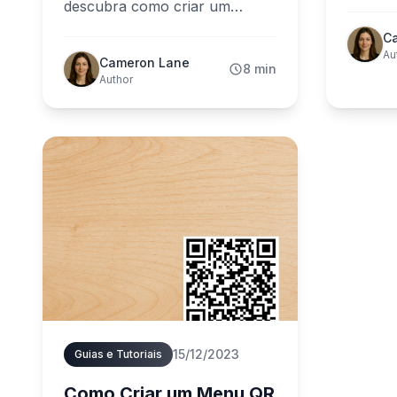
seguran
descubra como criar um
cresci
cardápio digital em 10 minutos
C
sem aplicativos, designers ou
Au
Cameron Lane
8 min
conhecimentos técnicos. Um
Author
guia prático para verdadeiros
proprietários de restaurantes.
15/12/2023
Guias e Tutoriais
Como Criar um Menu QR