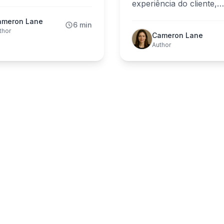
ça, velocidade e
experiência do cliente,
mento de vendas.
flexibilidade. Descubra 
ameron Lane
6 min
solução se adapta melh
thor
Cameron Lane
seu restaurante.
Author