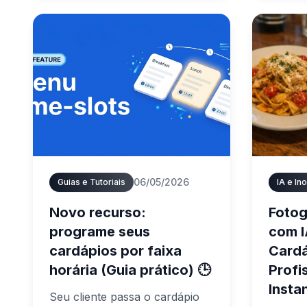
cliente
Instagram, X e Snapchat.
um úni
Adicione o seu nome de
cada h
utilizador uma vez no painel e
automa
um ícone com a marca trata do
real.
resto.
06/05/2026
Guias e Tutoriais
IA e In
Novo recurso:
Fotog
programe seus
com I
cardápios por faixa
Cardá
horária (Guia prático) 🕒
Profi
Insta
Seu cliente passa o cardápio