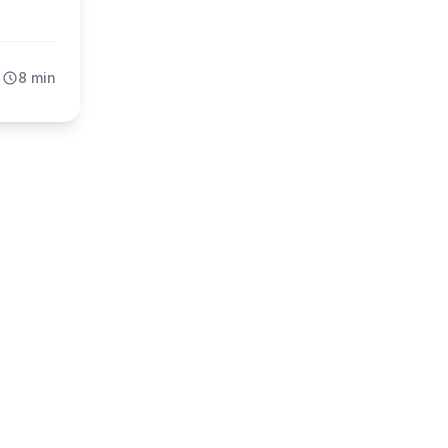
qual
or ao
8 min