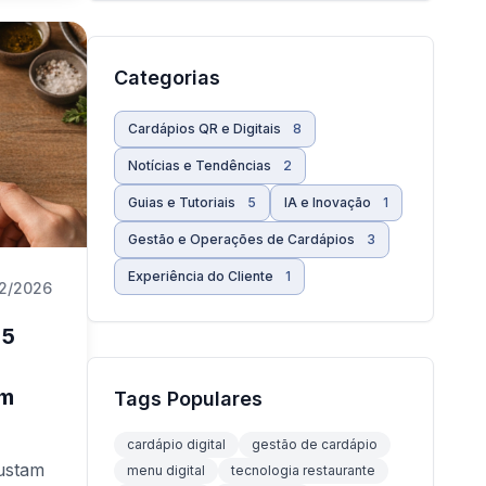
nutos
o no
 em
Categorias
Cardápios QR e Digitais
8
Notícias e Tendências
2
Guias e Tutoriais
5
IA e Inovação
1
Gestão e Operações de Cardápios
3
Experiência do Cliente
1
2/2026
 5
em
Tags Populares
cardápio digital
gestão de cardápio
ustam
menu digital
tecnologia restaurante