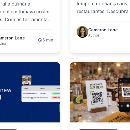
tempo e confiança aos
rafia culinária
restaurantes. Descubra 
ional costumava custar
armadilhas mais comu
es. Com as ferramentas
plataforma errada à má
ntegradas do
Cameron Lane
colocação—e como evitá
ood, cada prato do seu
Author
ameron Lane
6 min
o pode parecer tirado
thor
údio — em segundos.