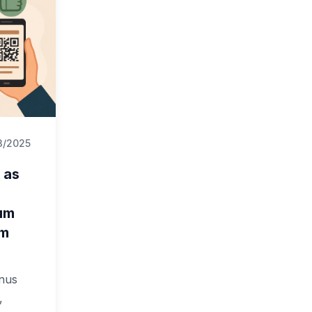
3/2025
 as
um
um
nus
,