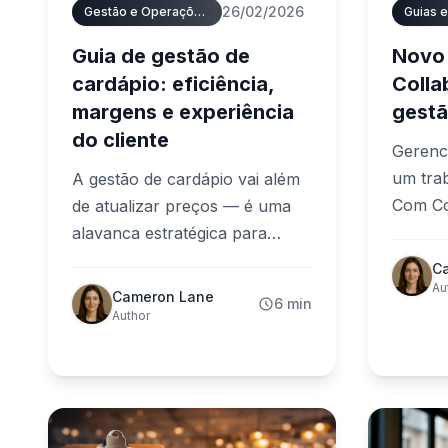
26/02/2026
Gestão e Operações de Cardápios
Guias e
Guia de gestão de
Novo 
cardápio: eficiência,
Colla
margens e experiência
gestã
do cliente
Gerenci
um trab
A gestão de cardápio vai além
Com Co
de atualizar preços — é uma
delegar
alavanca estratégica para
para p
eficiência, margens e
C
sem per
experiência do cliente. Este
Au
Cameron Lane
6 min
como c
guia mostra como usar dados
Author
colabo
para decisões de cardápio mais
cardápi
inteligentes.