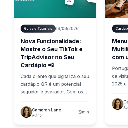
14/06/2026
Guias e Tutoriais
Nova Funcionalidade:
Menu 
Mostre o Seu TikTok e
Multi
TripAdvisor no Seu
com 
Cardápio 📲
Portuga
de visi
Cada cliente que digitaliza o seu
2025 e
cardápio QR é um potencial
record
seguidor e avaliador. Com os
chegad
nossos novos links sociais,
C
ementa
pode agora destacar o TikTok
Au
Cameron Lane
min
língua 
e o TripAdvisor no seu
Author
aprovei
cardápio—a par do Facebook,