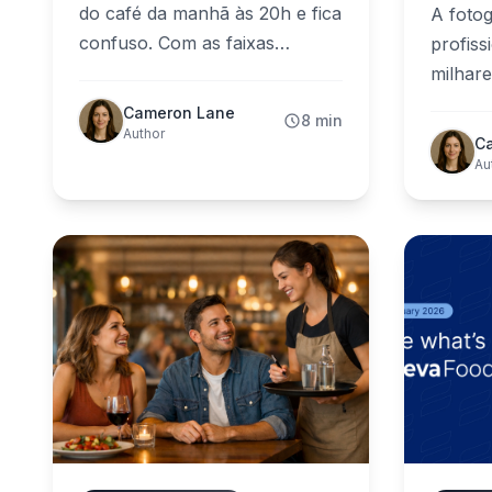
do café da manhã às 20h e fica
A fotog
confuso. Com as faixas
profiss
horárias, seus cardápios
milhar
aparecem apenas quando
de IA i
Cameron Lane
8 min
devem. Veja a configuração
ShevaF
Author
C
passo a passo — e os casos de
cardápi
Au
uso que você vai amar.
em est