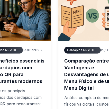
14/01/2026
19/0
Cardápios QR e Digitais
Cardápios QR e Digitais
nefícios essenciais
Comparação entre
ardápios com
Vantagens e
o QR para
Desvantagens de 
urantes modernos
Menu Físico e de 
Menu Digital
 os principais
cios dos cardápios com
Análise completa de me
QR para restaurantes:
físicos vs digitais: custos