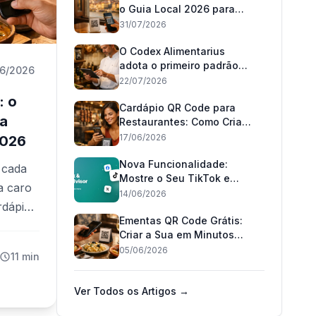
o Guia Local 2026 para
Restaurantes
31/07/2026
O Codex Alimentarius
adota o primeiro padrão
6/2026
mundial 'pode conter': o
22/07/2026
que muda para os
: o
restaurantes em Portugal
Cardápio QR Code para
ra
e no Brasil
Restaurantes: Como Criar
o Seu Grátis em 2026
17/06/2026
2026
Nova Funcionalidade:
 cada
Mostre o Seu TikTok e
a caro
TripAdvisor no Seu
14/06/2026
rdápio
Cardápio 📲
Ementas QR Code Grátis:
Criar a Sua em Minutos
, em
(2026)
05/06/2026
11 min
ativo.
tra
Ver Todos os Artigos →
custa e