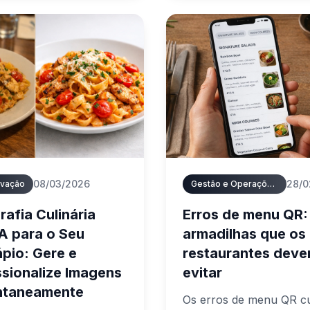
s. Este guia mostra como
como criar o seu em mi
co QR code pode servir
— válido para o cardápi
óspede na sua língua —
Brasil e a ementa digital
ticamente, em tempo
Portugal.
08/03/2026
28/0
ovação
Gestão e Operações de Cardápios
rafia Culinária
Erros de menu QR:
A para o Seu
armadilhas que os
pio: Gere e
restaurantes dev
ssionalize Imagens
evitar
ntaneamente
Os erros de menu QR c