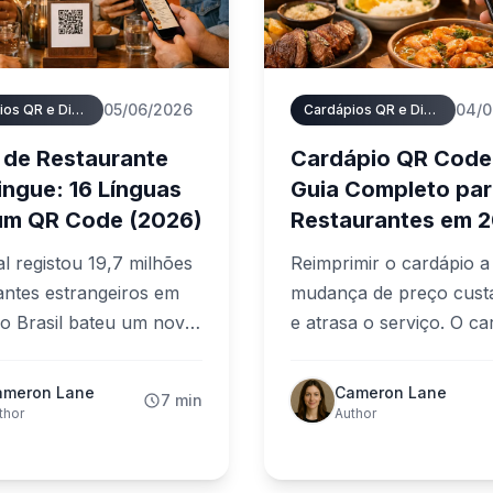
05/06/2026
04/0
Cardápios QR e Digitais
Cardápios QR e Digitais
de Restaurante
Cardápio QR Code
lingue: 16 Línguas
Guia Completo pa
um QR Code (2026)
Restaurantes em 
l registou 19,7 milhões
Reimprimir o cardápio a
tantes estrangeiros em
mudança de preço cust
 o Brasil bateu um novo
e atrasa o serviço. O ca
e com 9,3 milhões de
QR code resolve isso:
as internacionais. Uma
atualização instantânea
ameron Lane
Cameron Lane
7 min
 ou cardápio apenas na
vários idiomas, sem aplic
thor
Author
local deixa por
Este guia completo mos
tar uma fatia enorme de
como funciona, quanto 