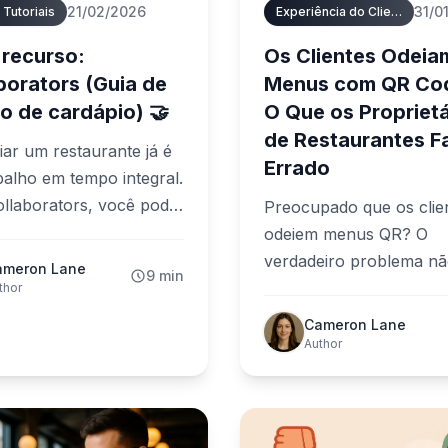
21/02/2026
31/0
 Tutoriais
Experiência do Cliente
recurso:
Os Clientes Odeia
borators (Guia de
Menus com QR Co
o de cardápio) 🤝
O Que os Proprietá
de Restaurantes 
ar um restaurante já é
Errado
alho em tempo integral.
llaborators, você pode
Preocupado que os clie
 a edição do cardápio
odeiem menus QR? O
essoas de confiança —
verdadeiro problema nã
ameron Lane
9 min
der o controle. Veja
QR code — é uma má
thor
onvidar um
experiência do utilizador
Cameron Lane
rador e manter seu
Descubra os 5 erros crí
Author
o sempre atualizado.
que os proprietários de
restaurantes cometem 
evitá-los.