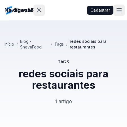
ShevaFood
Navegação
Cadastrar
Preços
Blog -
redes sociais para
Início
/
/
Tags
/
ShevaFood
restaurantes
Novidades
Contato
TAGS
redes sociais para
restaurantes
Entrar
Cadastrar
1 artigo
🇵🇹
Português