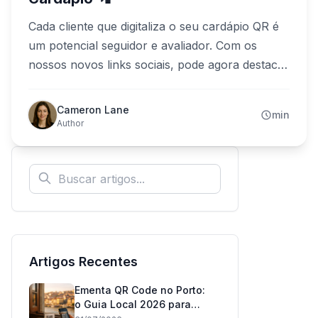
Cada cliente que digitaliza o seu cardápio QR é
um potencial seguidor e avaliador. Com os
nossos novos links sociais, pode agora destacar
o TikTok e o TripAdvisor no seu cardápio—a
par do Facebook, Instagram, X e Snapchat.
Cameron Lane
min
Adicione o seu nome de utilizador uma vez no
Author
painel e um ícone com a marca trata do resto.
Artigos Recentes
Ementa QR Code no Porto:
o Guia Local 2026 para