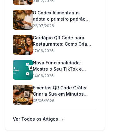
Restaurantes
31/07/2026
O Codex Alimentarius
adota o primeiro padrão
mundial 'pode conter': o
22/07/2026
que muda para os
restaurantes em Portugal
Cardápio QR Code para
e no Brasil
Restaurantes: Como Criar
o Seu Grátis em 2026
17/06/2026
Nova Funcionalidade:
Mostre o Seu TikTok e
TripAdvisor no Seu
14/06/2026
Cardápio 📲
Ementas QR Code Grátis:
Criar a Sua em Minutos
(2026)
05/06/2026
Ver Todos os Artigos →