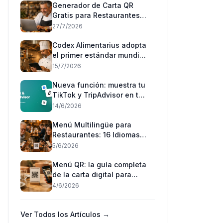
Generador de Carta QR
Gratis para Restaurantes
(Sin Tarjeta)
27/7/2026
Codex Alimentarius adopta
el primer estándar mundial
'puede contener': qué
15/7/2026
cambia para los
restaurantes en España
Nueva función: muestra tu
TikTok y TripAdvisor en tu
menú 📲
14/6/2026
Menú Multilingüe para
Restaurantes: 16 Idiomas
con un Código QR (2026)
5/6/2026
Menú QR: la guía completa
de la carta digital para
restaurantes (2026)
4/6/2026
Ver Todos los Artículos →