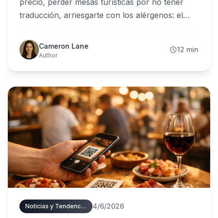
precio, perder mesas turísticas por no tener
traducción, arriesgarte con los alérgenos: el
papel cuesta más de lo que parece. Esta guía
completa del menú QR explica cómo funciona
Cameron Lane
12 min
la carta digital, cuánto cuesta de verdad, cómo
Author
crear la tuya en minutos y qué exige la ley
española.
4/6/2026
Noticias y Tendencias