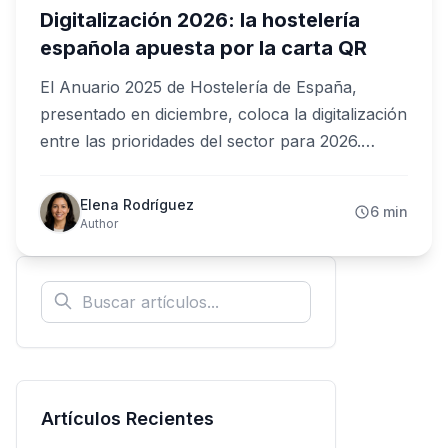
Digitalización 2026: la hostelería
española apuesta por la carta QR
El Anuario 2025 de Hostelería de España,
presentado en diciembre, coloca la digitalización
entre las prioridades del sector para 2026.
Mientras el 74% de los hosteleros ya invierte en
tecnología (EY/ConectadHOS, junio de 2024), la
Elena Rodríguez
6 min
carta digital sigue siendo terreno por conquistar:
Author
solo un 13,8% la había adoptado según el
estudio de Basque Culinary Center y
Delectatech. Para restaurantes de España y
Latinoamérica, la brecha es la oportunidad.
Artículos Recientes