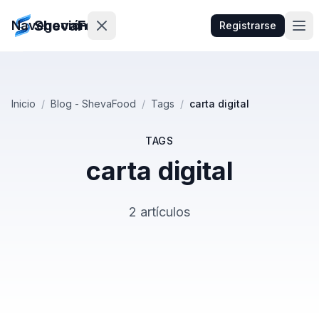
ShevaFood
Navegación
Registrarse
Precios
Inicio
/
Blog - ShevaFood
/
Tags
/
carta digital
Novedades
TAGS
Contacto
carta digital
Iniciar
2 artículos
Sesión
egistrarse
🇪🇸
Español