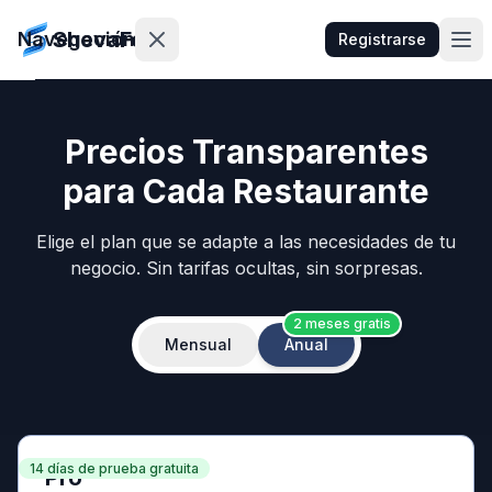
ShevaFood
Navegación
Registrarse
Precios
Precios Transparentes
para Cada Restaurante
Novedades
Contacto
Elige el plan que se adapte a las necesidades de tu
negocio. Sin tarifas ocultas, sin sorpresas.
Iniciar
2 meses gratis
Sesión
Mensual
Anual
egistrarse
🇪🇸
Español
14 días de prueba gratuita
Pro