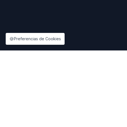
🍪
Preferencias de Cookies
ShevaFood
Sirviendo el futuro
Instagram