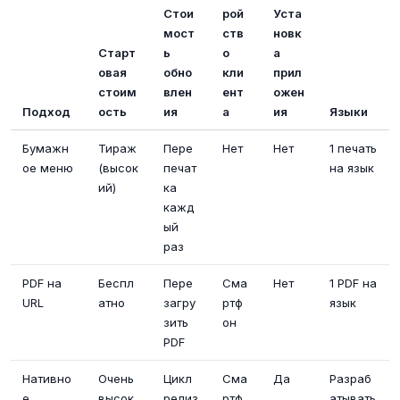
Стои
рой
Уста
мост
ств
новк
Старт
ь
о
а
овая
обно
кли
прил
стоим
влен
ент
ожен
Подход
ость
ия
а
ия
Языки
Бумажн
Тираж
Пере
Нет
Нет
1 печать
ое меню
(высок
печат
на язык
ий)
ка
кажд
ый
раз
PDF на
Беспл
Пере
Сма
Нет
1 PDF на
URL
атно
загру
ртф
язык
зить
он
PDF
Нативно
Очень
Цикл
Сма
Да
Разраб
е
высок
релиз
ртф
атывать