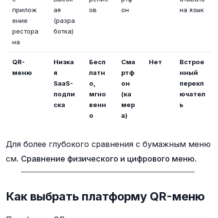
прилож
ая
ов
он
на язык
ение
(разра
рестора
ботка)
на
QR-
Низка
Бесп
Сма
Нет
Встрое
меню
я
латн
ртф
нный
SaaS-
о,
он
перекл
подпи
мгно
(ка
ючател
ска
венн
мер
ь
о
а)
Для более глубокого сравнения с бумажным меню
см.
Сравнение физического и цифрового меню
.
Как выбрать платформу QR-меню