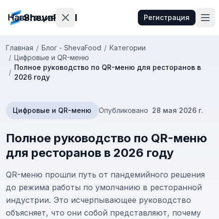
ShevaFood
Навигация
Регистрация
Главная
/
Блог - ShevaFood
/
Категории
/
Цифровые и QR-меню
Цены
Полное руководство по QR-меню для ресторанов в
/
2026 году
Что
нового
Цифровые и QR-меню
Опубликовано
28 мая 2026 г.
Контакты
Полное руководство по QR-меню
для ресторанов в 2026 году
Войти
QR-меню прошли путь от пандемийного решения
гистрация
до режима работы по умолчанию в ресторанной
индустрии. Это исчерпывающее руководство
🇷🇺
Русский
объясняет, что они собой представляют, почему