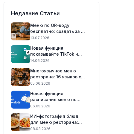
Недавние Статьи
Меню по QR-коду
бесплатно: создать за 5
минут (2026)
13.07.2026
Новая функция:
показывайте TikTok и
TripAdvisor в вашем меню
14.06.2026
📲
Многоязычное меню
ресторана: 16 языков с
одним QR-кодом (2026)
05.06.2026
Новая функция:
расписание меню по
временным интервалам
06.05.2026
(Практический гайд) 🕒
ИИ-фотография блюд
для меню ресторана:
мгновенная генерация и
08.03.2026