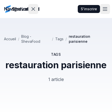
ShevaFood
Navigation
S'inscrire
Tarifs
Blog -
restauration
Accueil
/
/
Tags
/
ShevaFood
parisienne
Nouveautés
Contact
TAGS
restauration parisienne
Se
connecter
1 article
S'inscrire
🇫🇷
Français