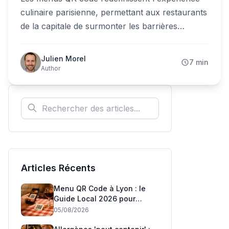
culinaire parisienne, permettant aux restaurants
de la capitale de surmonter les barrières
linguistiques et d'offrir un service d'excellence
aux touristes internationaux.
Julien Morel
7 min
Author
Articles Récents
Menu QR Code à Lyon : le
Guide Local 2026 pour
Restaurateurs
05/08/2026