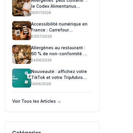
Allergènes 'peut contenir' :
le Codex Alimentarius
adopte son premier
10/07/2026
standard mondial — ce qui
change pour les
Accessibilité numérique en
restaurants français
France : Carrefour
condamné, Auchan relaxé
03/07/2026
— ce que les restaurateurs
doivent savoir
Allergènes au restaurant :
60 % de non-conformité —
ce que la DGCCRF et l'UE
24/06/2026
exigent en 2026
Nouveauté : affichez votre
TikTok et votre TripAdvisor
sur votre menu 📲
14/06/2026
Voir Tous les Articles →
Catégories