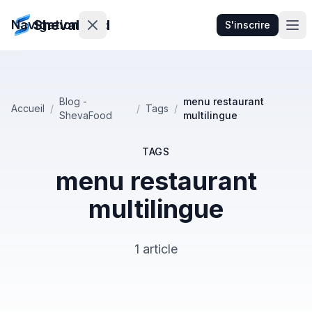
ShevaFood
Navigation
S'inscrire
Tarifs
Blog -
menu restaurant
Accueil
/
/
Tags
/
ShevaFood
multilingue
Nouveautés
Contact
TAGS
menu restaurant
multilingue
Se
connecter
1 article
S'inscrire
🇫🇷
Français