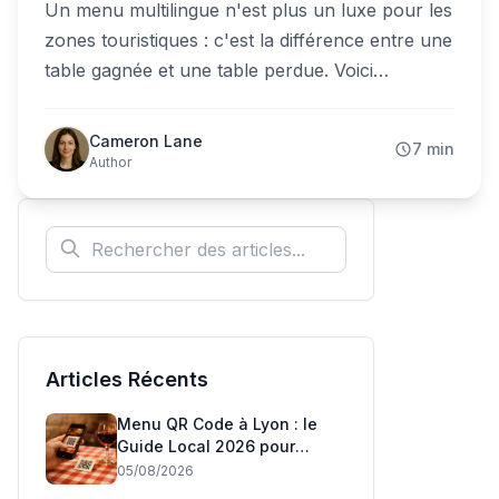
Un menu multilingue n'est plus un luxe pour les
zones touristiques : c'est la différence entre une
table gagnée et une table perdue. Voici
comment servir 16 langues depuis un seul QR
code, sans réimprimer ni sur-embaucher.
Cameron Lane
7 min
Author
Articles Récents
Menu QR Code à Lyon : le
Guide Local 2026 pour
Restaurateurs
05/08/2026