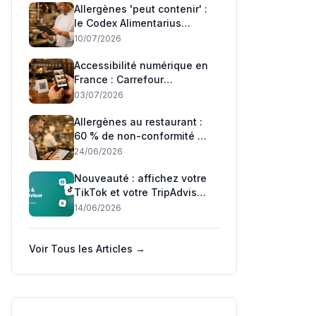
Allergènes 'peut contenir' :
le Codex Alimentarius
adopte son premier
10/07/2026
standard mondial — ce qui
change pour les
Accessibilité numérique en
restaurants français
France : Carrefour
condamné, Auchan relaxé
03/07/2026
— ce que les restaurateurs
doivent savoir
Allergènes au restaurant :
60 % de non-conformité —
ce que la DGCCRF et l'UE
24/06/2026
exigent en 2026
Nouveauté : affichez votre
TikTok et votre TripAdvisor
sur votre menu 📲
14/06/2026
Voir Tous les Articles →