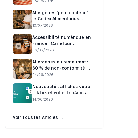
Restaurateurs
05/08/2026
Allergènes 'peut contenir' :
le Codex Alimentarius
adopte son premier
10/07/2026
standard mondial — ce qui
change pour les
Accessibilité numérique en
restaurants français
France : Carrefour
condamné, Auchan relaxé
03/07/2026
— ce que les restaurateurs
doivent savoir
Allergènes au restaurant :
60 % de non-conformité —
ce que la DGCCRF et l'UE
24/06/2026
exigent en 2026
Nouveauté : affichez votre
TikTok et votre TripAdvisor
sur votre menu 📲
14/06/2026
Voir Tous les Articles →