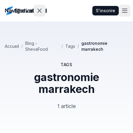
ShevaFood
Navigation
S'inscrire
Tarifs
Blog -
gastronomie
Accueil
/
/
Tags
/
ShevaFood
marrakech
Nouveautés
Contact
TAGS
gastronomie
marrakech
Se
connecter
1 article
S'inscrire
🇫🇷
Français