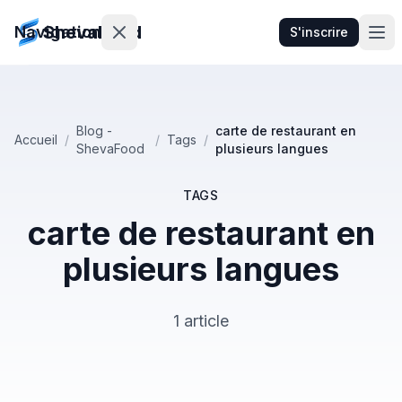
ShevaFood
Navigation
S'inscrire
Tarifs
Blog -
carte de restaurant en
Accueil
/
/
Tags
/
ShevaFood
plusieurs langues
Nouveautés
Contact
TAGS
carte de restaurant en
plusieurs langues
Se
connecter
1 article
S'inscrire
🇫🇷
Français