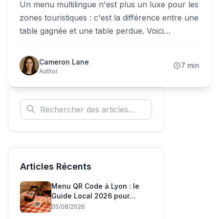
Un menu multilingue n'est plus un luxe pour les
zones touristiques : c'est la différence entre une
table gagnée et une table perdue. Voici
comment servir 16 langues depuis un seul QR
code, sans réimprimer ni sur-embaucher.
Cameron Lane
7 min
Author
Articles Récents
Menu QR Code à Lyon : le
Guide Local 2026 pour
Restaurateurs
05/08/2026