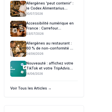
Allergènes 'peut contenir' :
le Codex Alimentarius
adopte son premier
10/07/2026
standard mondial — ce qui
change pour les
Accessibilité numérique en
restaurants français
France : Carrefour
condamné, Auchan relaxé
03/07/2026
— ce que les restaurateurs
doivent savoir
Allergènes au restaurant :
60 % de non-conformité —
ce que la DGCCRF et l'UE
24/06/2026
exigent en 2026
Nouveauté : affichez votre
TikTok et votre TripAdvisor
sur votre menu 📲
14/06/2026
Voir Tous les Articles →