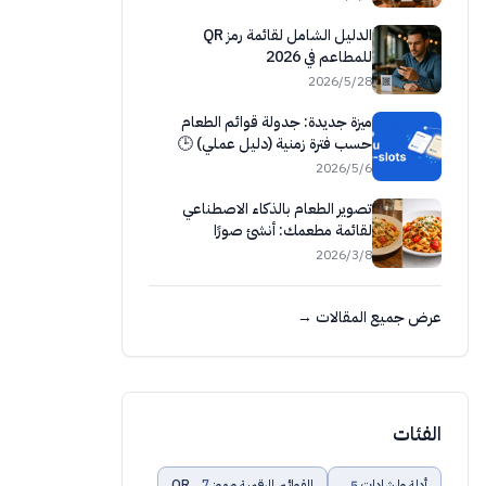
الدليل الشامل لقائمة رمز QR
للمطاعم في 2026
28‏/5‏/2026
ميزة جديدة: جدولة قوائم الطعام
حسب فترة زمنية (دليل عملي) 🕒
6‏/5‏/2026
تصوير الطعام بالذكاء الاصطناعي
لقائمة مطعمك: أنشئ صورًا
احترافية وطوّرها فورًا
8‏/3‏/2026
عرض جميع المقالات →
الفئات
أدلة وإرشادات
5
القوائم الرقمية ورموز QR
7