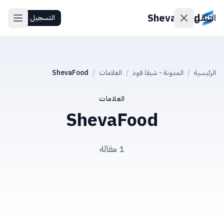
ShevaFood
التنقل
التسجيل
الأسعار
الرئيسية
/
المدونة - شيفا فود
/
العلامات
/
ShevaFood
أحدث
الميزات
العلامات
ShevaFood
اتصل
بنا
1 مقالة
تسجيل
الدخول
التسجيل