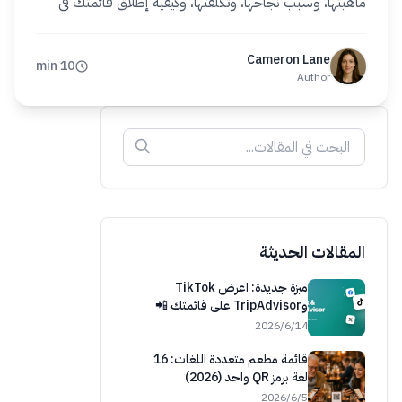
ماهيتها، وسبب نجاحها، وتكلفتها، وكيفية إطلاق قائمتك في
دقائق.
Cameron Lane
10 min
Author
المقالات الحديثة
ميزة جديدة: اعرض TikTok
وTripAdvisor على قائمتك 📲
14‏/6‏/2026
قائمة مطعم متعددة اللغات: 16
لغة برمز QR واحد (2026)
5‏/6‏/2026