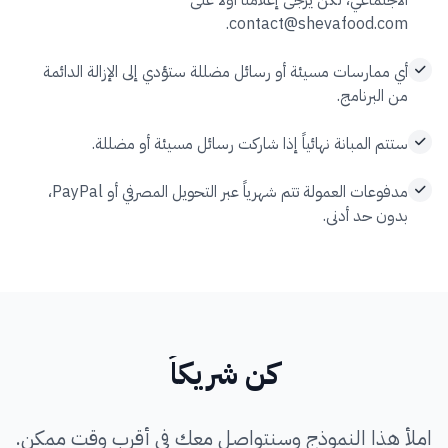
الاجتماعي، لكن يرجى إعلامنا أولاً على
.
contact@shevafood.com
أي ممارسات مسيئة أو رسائل مضللة ستؤدي إلى الإزالة الدائمة
من البرنامج.
ستتم المبانة نهائياً إذا شاركت رسائل مسيئة أو مضللة.
مدفوعات العمولة تتم شهرياً عبر التحويل المصرفي أو PayPal،
بدون حد أدنى.
كن شريكاً
املأ هذا النموذج وسنتواصل معك في أقرب وقت ممكن.