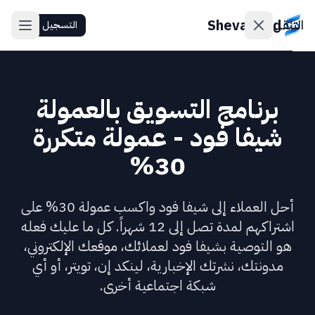
ShevaFood
التنقل
التسجيل
الأسعار
برنامج التسويق بالعمولة
أحدث
شيفا فود - عمولة متكررة
الميزات
30%
اتصل
بنا
أحل العملاء إلى شيفا فود واكسب عمولة 30% على
اشتراكهم لمدة تصل إلى 12 شهراً. كل ما عليك فعله
تسجيل
هو التوصية بشيفا فود لعملائك، موقعك الإلكتروني،
الدخول
مدونتك، نشرتك الإخبارية، لينكد إن، تويتر، أو أي
شبكة اجتماعية أخرى.
التسجيل