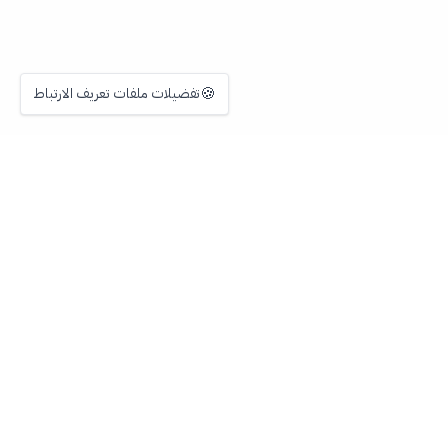
🍪
تفضيلات ملفات تعريف الارتباط
ShevaFood
نخدم المستقبل
Instagram
المنتج