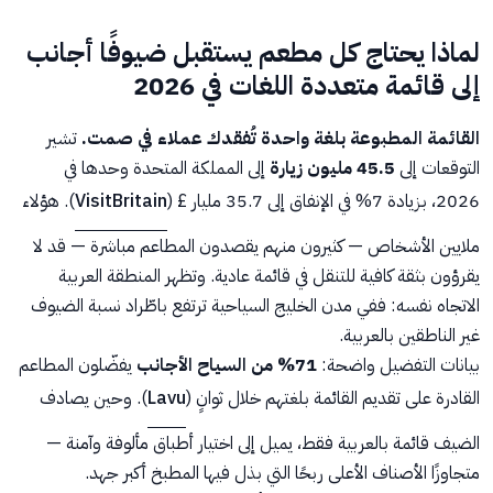
لماذا يحتاج كل مطعم يستقبل ضيوفًا أجانب
إلى قائمة متعددة اللغات في 2026
القائمة المطبوعة بلغة واحدة تُفقدك عملاء في صمت.
تشير
التوقعات إلى
45.5 مليون زيارة
إلى المملكة المتحدة وحدها في
2026، بزيادة 7% في الإنفاق إلى 35.7 مليار £ (
VisitBritain
). هؤلاء
ملايين الأشخاص — كثيرون منهم يقصدون المطاعم مباشرة — قد لا
يقرؤون بثقة كافية للتنقل في قائمة عادية. وتظهر المنطقة العربية
الاتجاه نفسه: ففي مدن الخليج السياحية ترتفع باطّراد نسبة الضيوف
غير الناطقين بالعربية.
بيانات التفضيل واضحة:
71% من السياح الأجانب
يفضّلون المطاعم
القادرة على تقديم القائمة بلغتهم خلال ثوانٍ (
Lavu
). وحين يصادف
الضيف قائمة بالعربية فقط، يميل إلى اختيار أطباق مألوفة وآمنة —
متجاوزًا الأصناف الأعلى ربحًا التي بذل فيها المطبخ أكبر جهد.