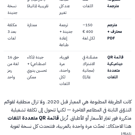
مترجمة
اللغات
عند كل
تقريبية (ذاتية)
نسخة
تغيير
جديدة
مترجم
150–
ترجمة
ممتازة
مكلفة
محترف +
400 €
جديدة +
بعد 3
PDF
لكل لغة
إعادة
لغات
طباعة
قائمة QR
مضمَّنة في
فورية،
جيدة (ذكاء
حتى 16
ديناميكية
الاشتراك
مرة
اصطناعي) +
لغة من
متعددة
(مجانية
واحدة،
تحسين يدوي
رمز
اللغات
غالبًا)
لكل
ممكن
واحد
اللغات
كانت الطريقة المطبوعة هي المعيار قبل 2020. ولا تزال منطقية لقوائم
التذوّق الثابتة في المطاعم الفاخرة — لكنها تتحول إلى تكلفة تشغيلية
متكررة فور تغيّر الأسعار أو الأطباق. تُزيل
قائمة QR متعددة اللغات
هذا الاحتكاك: تحدّث مرة واحدة بالعربية، فتتحدث كل نسخة لغوية
تلقائيًا.