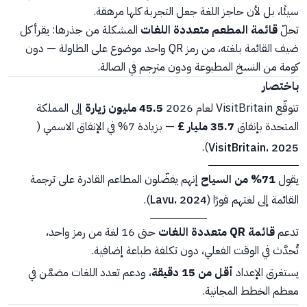
سيئًا، بل لأن حاجز اللغة جعل التجربة كلها مرهقة.
تحلّ
قائمة المطعم متعددة اللغات
المشكلة من جذرها: يقرأ كل
ضيف القائمة بلغته، من رمز QR واحد موضوع على الطاولة — دون
كومة من النسخ المطبوعة ودون مترجم في الصالة.
باختصار
تتوقّع VisitBritain لعام 2026
45.5 مليون زيارة
إلى المملكة
المتحدة بإنفاق
35.7 مليار £
— بزيادة 7% في الإنفاق الاسمي (
).
VisitBritain، 2025
يقول
71% من السياح
إنهم يفضّلون المطاعم القادرة على ترجمة
القائمة إلى لغتهم فورًا (
Lavu، 2024
).
تدعم
قائمة QR متعددة اللغات
حتى 16 لغة من رمز واحد،
تُحدَّث في الوقت الفعلي، دون تكلفة طباعة إضافية.
يستغرق الإعداد
أقل من 15 دقيقة
، ودعم تعدد اللغات مضمَّن في
معظم الخطط المجانية.