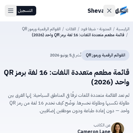
ShevaFood
التنقل
التسجيل
الرئيسية
/
المدونة - شيفا فود
/
الفئات
/
القوائم الرقمية ورموز QR
/
قائمة مطعم متعددة اللغات: 16 لغة برمز QR واحد (2026)
الأسعار
أحدث
القوائم الرقمية ورموز QR
نُشر في
5 يونيو 2026
الميزات
قائمة مطعم متعددة اللغات: 16 لغة برمز QR
اتصل
بنا
واحد (2026)
لم تعد القائمة متعددة اللغات ترفًا في المناطق السياحية: إنها الفرق بين
تسجيل
طاولة تكسبها وطاولة تخسرها. نوضّح كيف تخدم 16 لغة من رمز QR
الدخول
واحد — دون إعادة طباعة ودون موظفين إضافيين.
التسجيل
عن الكاتب
Cameron Lane