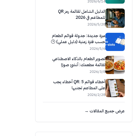
14‏/6‏/2026
الدليل الشامل لقائمة رمز QR
للمطاعم في 2026
28‏/5‏/2026
ميزة جديدة: جدولة قوائم الطعام
حسب فترة زمنية (دليل عملي) 🕒
6‏/5‏/2026
تصوير الطعام بالذكاء الاصطناعي
لقائمة مطعمك: أنشئ صورًا
احترافية وطوّرها فورًا
8‏/3‏/2026
أخطاء قوائم QR: 5 أخطاء يجب
على المطاعم تجنبها
28‏/2‏/2026
عرض جميع المقالات →