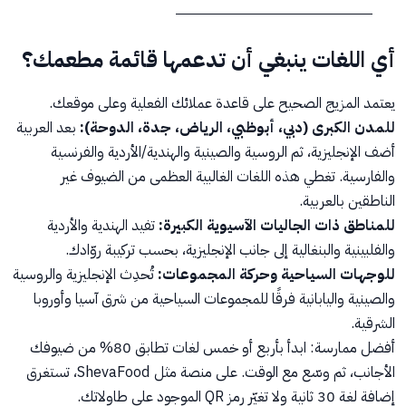
أي اللغات ينبغي أن تدعمها قائمة مطعمك؟
يعتمد المزيج الصحيح على قاعدة عملائك الفعلية وعلى موقعك.
للمدن الكبرى (دبي، أبوظبي، الرياض، جدة، الدوحة):
بعد العربية
أضف الإنجليزية، ثم الروسية والصينية والهندية/الأردية والفرنسية
والفارسية. تغطي هذه اللغات الغالبية العظمى من الضيوف غير
الناطقين بالعربية.
للمناطق ذات الجاليات الآسيوية الكبيرة:
تفيد الهندية والأردية
والفلبينية والبنغالية إلى جانب الإنجليزية، بحسب تركيبة روّادك.
للوجهات السياحية وحركة المجموعات:
تُحدِث الإنجليزية والروسية
والصينية واليابانية فرقًا للمجموعات السياحية من شرق آسيا وأوروبا
الشرقية.
أفضل ممارسة: ابدأ بأربع أو خمس لغات تطابق 80% من ضيوفك
الأجانب، ثم وسّع مع الوقت. على منصة مثل ShevaFood، تستغرق
إضافة لغة 30 ثانية ولا تغيّر رمز QR الموجود على طاولاتك.