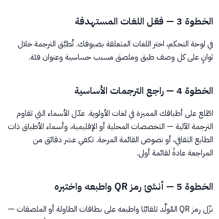
الخطوة 3 — فعّل اللغات المستهدفة
في لوحة التحكم، اختر اللغات المتعلقة بضيوفك. تُطبَّق الترجمة خلال
ثوانٍ على كل وصف طبق وملصق مسبب حساسية وعنوان فئة.
الخطوة 4 — راجع الترجمات الأساسية
اطّلع على أطباقك المميزة في لغات الأولوية. عدّل الأسماء التي تقاوم
الترجمة الآلية — التخصصات المحلية أو الإقليمية، وأسماء الأطباق ذات
الطابع الثقافي، أو نصوص القائمة المرحة. تكفي عشر دقائق من
المراجعة عادةً لقائمة أولى.
الخطوة 5 — أنشئ رمز QR واطبعه واختبره
نزّل رمز QR المُولَّد تلقائيًا واطبعه على بطاقات الطاولة أو الملصقات —