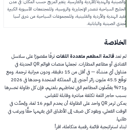
والصينية والهندية/الأردية والفارسية. يتغير المزيج حسب المكان: في مدن
الخليج السياحية تتصدر الإنجليزية والروسية، وللمجتمعات الآسيوية الكبيرة
تفيد الهندية والأردية والفلبينية، وللمجموعات السياحية من شرق آسيا
تُجدي الصينية واليابانية.
الخلاصة
لم تعد
قائمة المطعم متعددة اللغات
ترفًا مقصورًا على سلاسل
الفنادق أو مطاعم المطارات. تجعلها منصات قوائم QR الحديثة في
متناول أي منشأة — في أقل من 15 دقيقة، ودون ميزانية ترجمة. ومع
توقّع 45.5 مليون زائر أجنبي إلى المملكة المتحدة وحدها في 2026
و71% يفضّلون المطاعم التي تخاطبهم بلغتهم، فإن كل طاولة تخسرها
بسبب حاجز اللغة تكلفة مباشرة وقابلة للقياس.
يمكن لرمز QR واحد على الطاولة أن يخدم اليوم 16 لغة، ويُحدَّث في
الوقت الفعلي، ويقود كل ضيف إلى الأطباق التي يفهمها حقًّا ويرغب في
طلبها.
لبناء استراتيجية قائمة رقمية متكاملة، اقرأ