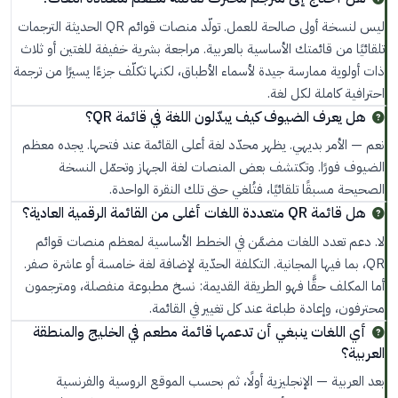
ليس لنسخة أولى صالحة للعمل. تولّد منصات قوائم QR الحديثة الترجمات
تلقائيًا من قائمتك الأساسية بالعربية. مراجعة بشرية خفيفة للغتين أو ثلاث
ذات أولوية ممارسة جيدة لأسماء الأطباق، لكنها تكلّف جزءًا يسيرًا من ترجمة
احترافية كاملة لكل لغة.
هل يعرف الضيوف كيف يبدّلون اللغة في قائمة QR؟
نعم — الأمر بديهي. يظهر محدّد لغة أعلى القائمة عند فتحها. يجده معظم
الضيوف فورًا. وتكتشف بعض المنصات لغة الجهاز وتحمّل النسخة
الصحيحة مسبقًا تلقائيًا، فتُلغي حتى تلك النقرة الواحدة.
هل قائمة QR متعددة اللغات أغلى من القائمة الرقمية العادية؟
لا. دعم تعدد اللغات مضمَّن في الخطط الأساسية لمعظم منصات قوائم
QR، بما فيها المجانية. التكلفة الحدّية لإضافة لغة خامسة أو عاشرة صفر.
أما المكلف حقًّا فهو الطريقة القديمة: نسخ مطبوعة منفصلة، ومترجمون
محترفون، وإعادة طباعة عند كل تغيير في القائمة.
أي اللغات ينبغي أن تدعمها قائمة مطعم في الخليج والمنطقة
العربية؟
بعد العربية — الإنجليزية أولًا، ثم بحسب الموقع الروسية والفرنسية