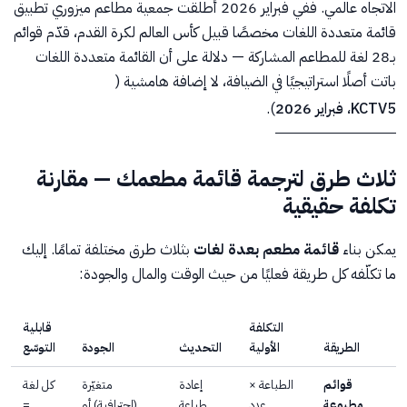
الاتجاه عالمي. ففي فبراير 2026 أطلقت جمعية مطاعم ميزوري تطبيق
قائمة متعددة اللغات مخصصًا قبيل كأس العالم لكرة القدم، قدّم قوائم
بـ28 لغة للمطاعم المشاركة — دلالة على أن القائمة متعددة اللغات
باتت أصلًا استراتيجيًا في الضيافة، لا إضافة هامشية (
KCTV5، فبراير 2026
).
ثلاث طرق لترجمة قائمة مطعمك — مقارنة
تكلفة حقيقية
يمكن بناء
قائمة مطعم بعدة لغات
بثلاث طرق مختلفة تمامًا. إليك
ما تكلّفه كل طريقة فعليًا من حيث الوقت والمال والجودة:
التكلفة
قابلية
الطريقة
الأولية
التحديث
الجودة
التوسّع
قوائم
الطباعة ×
إعادة
متغيّرة
كل لغة
مطبوعة
عدد
طباعة
(احترافية) أو
=