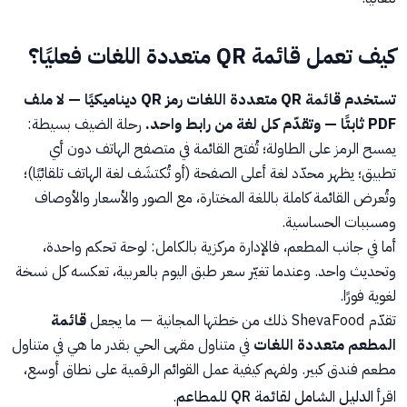
كيف تعمل قائمة QR متعددة اللغات فعليًا؟
تستخدم قائمة QR متعددة اللغات رمز QR ديناميكيًا — لا ملف
PDF ثابتًا — وتقدّم كل لغة من رابط واحد.
رحلة الضيف بسيطة:
يمسح الرمز على الطاولة؛ تُفتح القائمة في متصفح الهاتف دون أي
تطبيق؛ يظهر محدّد لغة أعلى الصفحة (أو تُكتشَف لغة الهاتف تلقائيًا)؛
وتُعرض القائمة كاملة باللغة المختارة، مع الصور والأسعار والأوصاف
ومسببات الحساسية.
أما في جانب المطعم، فالإدارة مركزية بالكامل: لوحة تحكم واحدة،
وتحديث واحد. وعندما تغيّر سعر طبق اليوم بالعربية، تعكسه كل نسخة
لغوية فورًا.
تقدّم ShevaFood ذلك من خطتها المجانية — ما يجعل
قائمة
المطعم متعددة اللغات
في متناول مقهى الحي بقدر ما هي في متناول
مطعم فندق كبير. ولفهم كيفية عمل القوائم الرقمية على نطاق أوسع،
اقرأ
الدليل الشامل لقائمة QR للمطاعم
.