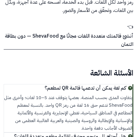
رمز واحد لكل اللغات. قبل بدء الخدمة، امسحه على عدة أجهزة، وبدّل
بين اللغات، وتحقّق من الأسعار والصور.
👈
أنشئ قائمتك متعددة اللغات مجانًا مع ShevaFood — دون بطاقة
ائتمان
الأسئلة الشائعة
كم لغة يمكن أن تدعمها قائمة QR لمطعم؟
يتفاوت المدى بحسب المنصة. بعضها يتوقف عند 5–10 لغات؛ وأخرى مثل
ShevaFood تدعم حتى 16 لغة من رمز QR واحد. بالنسبة لمعظم
المطاعم في المناطق السياحية، تغطي الإنجليزية والفرنسية والألمانية
والإسبانية والإيطالية والروسية والصينية والعربية الغالبية العظمى من
الضيوف الأجانب دفعة واحدة.
هل أحتاج إلى مترجم محترف لقائمة مطعم متعددة اللغات؟