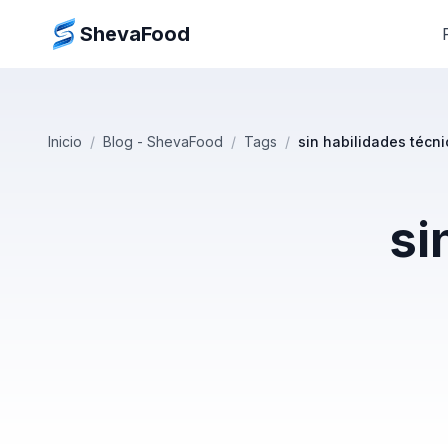
ShevaFood
Inicio
/
Blog - ShevaFood
/
Tags
/
sin habilidades técn
si