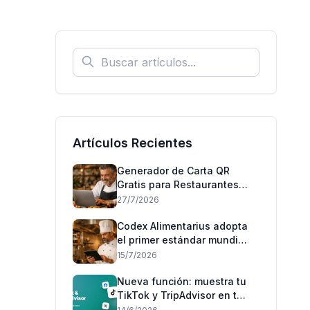
Artículos Recientes
Generador de Carta QR
Gratis para Restaurantes
(Sin Tarjeta)
27/7/2026
Codex Alimentarius adopta
el primer estándar mundial
'puede contener': qué
15/7/2026
cambia para los
restaurantes en España
Nueva función: muestra tu
TikTok y TripAdvisor en tu
menú 📲