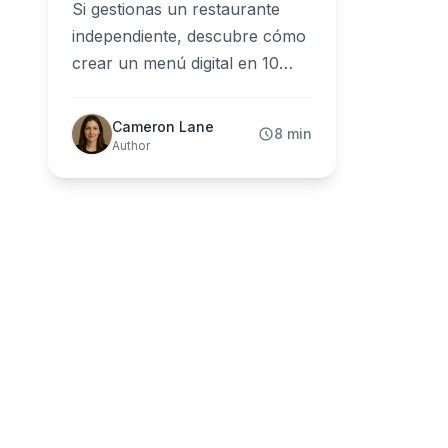
Si gestionas un restaurante
independiente, descubre cómo
crear un menú digital en 10
minutos sin aplicaciones,
diseñadores o habilidades
Cameron Lane
8 min
técnicas. Una guía práctica
Author
para verdaderos propietarios
de restaurantes.