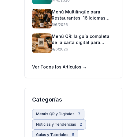
14/6/2026
Menú Multilingüe para
Restaurantes: 16 Idiomas
con un Código QR (2026)
5/6/2026
Menú QR: la guía completa
de la carta digital para
restaurantes (2026)
4/6/2026
Ver Todos los Artículos →
Categorías
Menús QR y Digitales
7
Noticias y Tendencias
2
Guías y Tutoriales
5