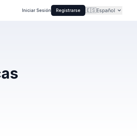
🇪🇸
Español
Iniciar Sesión
Registrarse
cas