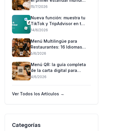
el primer estándar mundial
'puede contener': qué
15/7/2026
cambia para los
restaurantes en España
Nueva función: muestra tu
TikTok y TripAdvisor en tu
menú 📲
14/6/2026
Menú Multilingüe para
Restaurantes: 16 Idiomas
con un Código QR (2026)
5/6/2026
Menú QR: la guía completa
de la carta digital para
restaurantes (2026)
4/6/2026
Ver Todos los Artículos →
Categorías