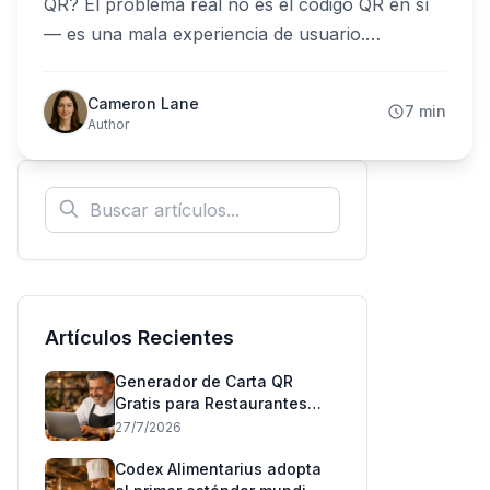
QR? El problema real no es el código QR en sí
— es una mala experiencia de usuario.
Descubre los 5 errores críticos que cometen los
propietarios de restaurantes y cómo evitarlos.
Cameron Lane
7 min
Author
Artículos Recientes
Generador de Carta QR
Gratis para Restaurantes
(Sin Tarjeta)
27/7/2026
Codex Alimentarius adopta