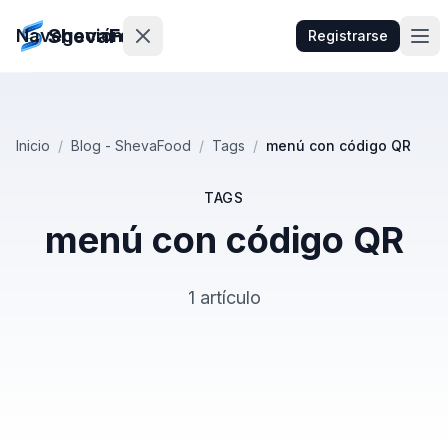
ShevaFood
Navegación
Registrarse
Precios
Inicio
/
Blog - ShevaFood
/
Tags
/
menú con código QR
Novedades
TAGS
Contacto
menú con código QR
Iniciar
1 artículo
Sesión
egistrarse
🇪🇸
Español