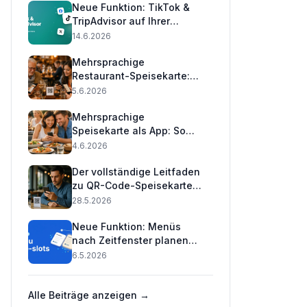
Neue Funktion: TikTok &
TripAdvisor auf Ihrer
Speisekarte anzeigen 📲
14.6.2026
Mehrsprachige
Restaurant-Speisekarte:
16 Sprachen mit einem QR-
5.6.2026
Code (2026)
Mehrsprachige
Speisekarte als App: So
bedienen Sie
4.6.2026
internationale Gäste
Der vollständige Leitfaden
zu QR-Code-Speisekarten
für Restaurants 2026
28.5.2026
Neue Funktion: Menüs
nach Zeitfenster planen
(Praktischer Leitfaden) 🕒
6.5.2026
Alle Beiträge anzeigen →