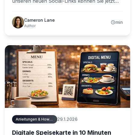
unseren neuen Social-Links können Sie jetzt
TikTok und TripAdvisor auf Ihrer Speisekarte
präsentieren – neben Facebook, Instagram, X
Cameron Lane
min
und Snapchat. Tragen Sie Ihren
Author
Benutzernamen einmal im Dashboard ein, und
ein gebrandetes Icon erledigt den Rest.
29.1.2026
Anleitungen & How-Tos
Digitale Speisekarte in 10 Minuten