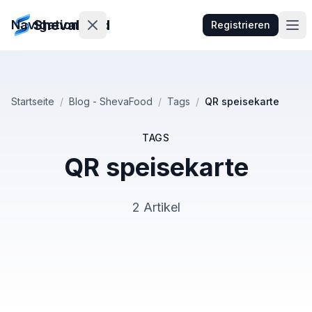
ShevaFood
Navigation
Registrieren
Preise
Startseite
/
Blog - ShevaFood
/
Tags
/
QR speisekarte
Neueste
Funktionen
TAGS
QR speisekarte
Kontakt
2 Artikel
Anmelden
egistrieren
🇩🇪
Deutsch