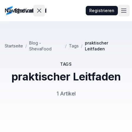
ShevaFood
Navigation
Registrieren
Preise
Blog -
praktischer
Startseite
/
/
Tags
/
ShevaFood
Leitfaden
Neueste
Funktionen
TAGS
Kontakt
praktischer Leitfaden
Anmelden
1 Artikel
egistrieren
🇩🇪
Deutsch