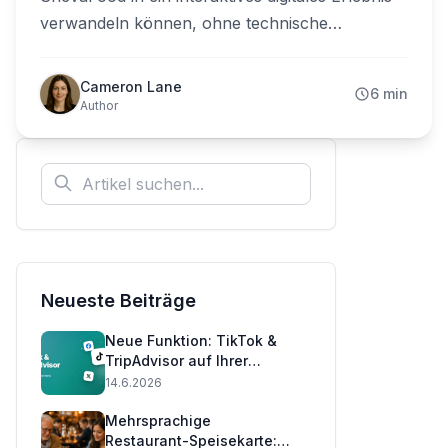
verwandeln können, ohne technische
Kenntnisse zu benötigen. Schließen Sie sich
Tausenden von Restaurantbesitzern an, die das
Cameron Lane
6 min
Kundenerlebnis revolutioniert haben.
Author
Neueste Beiträge
Neue Funktion: TikTok &
TripAdvisor auf Ihrer
Speisekarte anzeigen 📲
14.6.2026
Mehrsprachige
Restaurant-Speisekarte: