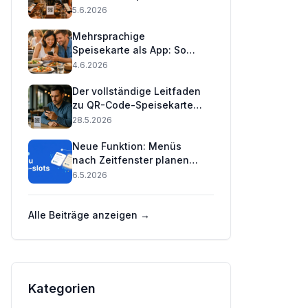
16 Sprachen mit einem QR-
5.6.2026
Code (2026)
Mehrsprachige
Speisekarte als App: So
bedienen Sie
4.6.2026
internationale Gäste
Der vollständige Leitfaden
zu QR-Code-Speisekarten
für Restaurants 2026
28.5.2026
Neue Funktion: Menüs
nach Zeitfenster planen
(Praktischer Leitfaden) 🕒
6.5.2026
Alle Beiträge anzeigen →
Kategorien