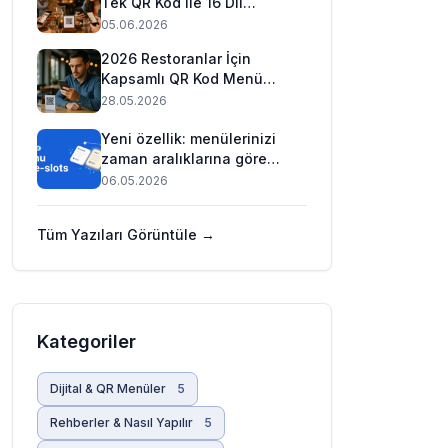
Tek QR Kod ile 16 Dil
(2026)
05.06.2026
2026 Restoranlar İçin
Kapsamlı QR Kod Menü
Rehberi
28.05.2026
Yeni özellik: menülerinizi
zaman aralıklarına göre
planlayın (Pratik rehber) 🕒
06.05.2026
Tüm Yazıları Görüntüle →
Kategoriler
Dijital & QR Menüler
5
Rehberler & Nasıl Yapılır
5