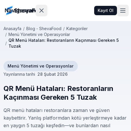
ShevaFood
Navigasyon
Kayıt Ol
Anasayfa
/
Blog - ShevaFood
/
Kategoriler
/
Menü Yönetimi ve Operasyonlar
Fiyatlar
QR Menü Hataları: Restoranların Kaçınması Gereken 5
/
Tuzak
Yenilikler
İletişim
Menü Yönetimi ve Operasyonlar
Yayınlanma tarihi
28 Şubat 2026
Giriş
QR Menü Hataları: Restoranların
Yap
Kaçınması Gereken 5 Tuzak
Kayıt
QR menü hataları restoranlara zaman ve güven
Ol
kaybettirir. Yanlış platformdan kötü yerleştirmeye kadar
en yaygın 5 tuzağı keşfedin—ve bunlardan nasıl
🇹🇷
Türkçe