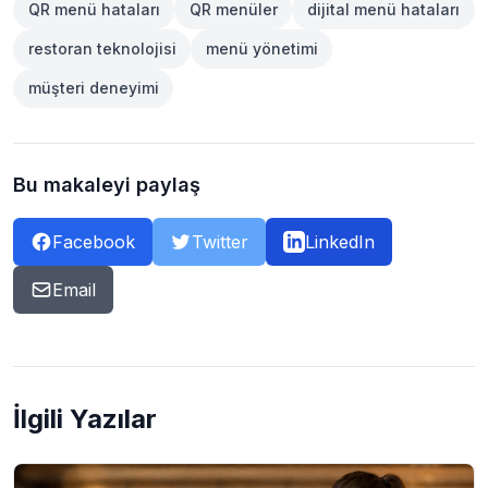
QR menü hataları
QR menüler
dijital menü hataları
restoran teknolojisi
menü yönetimi
müşteri deneyimi
Bu makaleyi paylaş
Facebook
Twitter
LinkedIn
Email
İlgili Yazılar