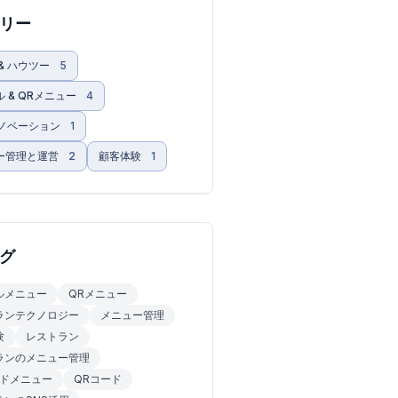
リー
& ハウツー
5
 & QRメニュー
4
 イノベーション
1
ー管理と運営
2
顧客体験
1
グ
ルメニュー
QRメニュー
ランテクノロジー
メニュー管理
験
レストラン
ランのメニュー管理
ードメニュー
QRコード