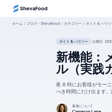
ShevaFood
ホーム
/
ブログ - ShevaFood
/
カテゴリー
/
ガイド & ハウツ
ガイド & ハウツー
|
公開日
20
新機能：
ル（実践ガ
夜 8 時にお客様がモ
べき時間にだけ出ます。
著者について
Cameron Lane