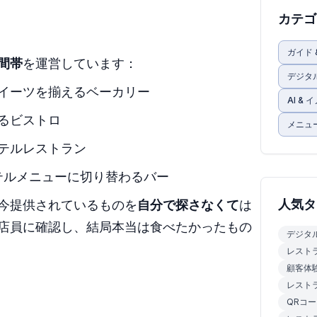
カテゴ
ガイド 
間帯
を運営しています：
デジタル
イーツを揃えるベーカリー
AI &
るビストロ
メニュ
テルレストラン
テルメニューに切り替わるバー
人気タ
今提供されているものを
自分で探さなくて
は
店員に確認し、結局本当は食べたかったもの
デジタ
レスト
顧客体
レスト
QRコ