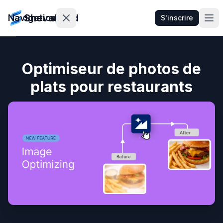
ShevaFood
Navigation
S'inscrire
Tarifs
Optimiseur de photos de
plats pour restaurants
Nouveautés
Contact
Se
connecter
S'inscrire
🇫🇷
Français