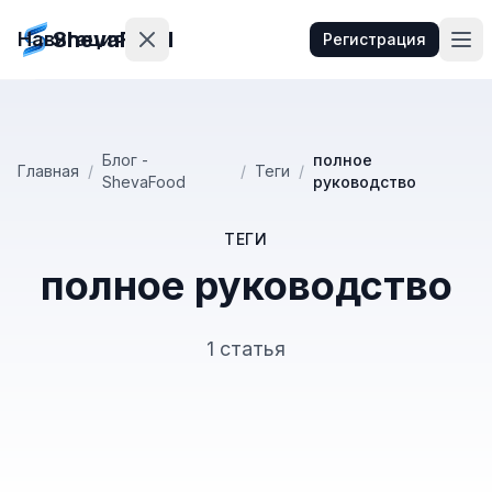
ShevaFood
Навигация
Регистрация
Цены
Блог -
полное
Главная
/
/
Теги
/
ShevaFood
руководство
Что
нового
ТЕГИ
Контакты
полное руководство
Войти
1 статья
гистрация
🇷🇺
Русский