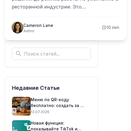
ресторанной индустрии. Это
исчерпывающее руководство объясняет,
что они собой представляют, почему
Cameron Lane
10 min
работают, сколько стоят и как запустить
Author
своё за минуты.
Недавние Статьи
Меню по QR-коду
бесплатно: создать за 5
минут (2026)
13.07.2026
Новая функция:
показывайте TikTok и