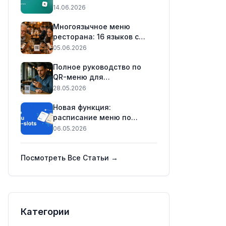
TripAdvisor в вашем меню
14.06.2026
📲
Многоязычное меню
ресторана: 16 языков с
одним QR-кодом (2026)
05.06.2026
Полное руководство по
QR-меню для
ресторанов в 2026 году
28.05.2026
Новая функция:
расписание меню по
временным интервалам
06.05.2026
(Практический гайд) 🕒
Посмотреть Все Статьи →
Категории