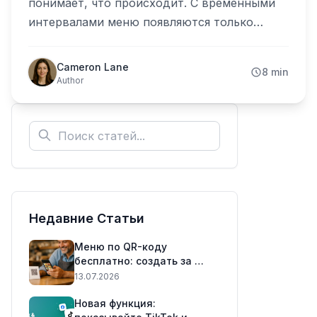
понимает, что происходит. С временными
интервалами меню появляются только
тогда, когда нужно. Вот пошаговая
настройка — и сценарии использования,
Cameron Lane
8 min
которые вы полюбите.
Author
Недавние Статьи
Меню по QR-коду
бесплатно: создать за 5
минут (2026)
13.07.2026
Новая функция: