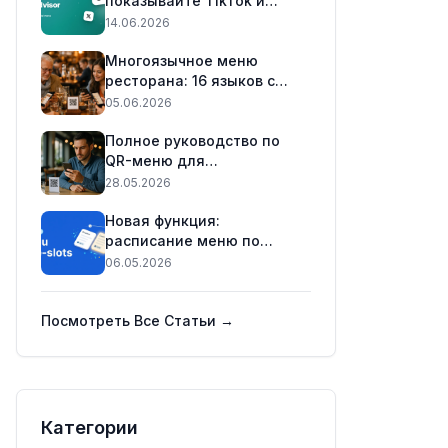
показывайте TikTok и
TripAdvisor в вашем меню
14.06.2026
📲
Многоязычное меню
ресторана: 16 языков с
одним QR-кодом (2026)
05.06.2026
Полное руководство по
QR-меню для
ресторанов в 2026 году
28.05.2026
Новая функция:
расписание меню по
временным интервалам
06.05.2026
(Практический гайд) 🕒
Посмотреть Все Статьи →
Категории