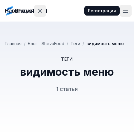
ShevaFood
Навигация
Регистрация
Цены
Главная
/
Блог - ShevaFood
/
Теги
/
видимость меню
Что
нового
ТЕГИ
видимость меню
Контакты
1 статья
Войти
гистрация
🇷🇺
Русский