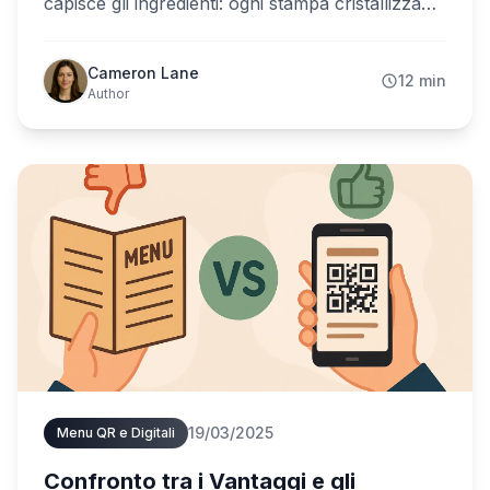
capisce gli ingredienti: ogni stampa cristallizza
errori che ti costano coperti. Il menu QR cambia
le regole. Questa guida completa spiega cos'è,
Cameron Lane
12 min
perché conviene, quanto costa, come restare a
Author
norma sugli allergeni e come crearne uno oggi
stesso.
19/03/2025
Menu QR e Digitali
Confronto tra i Vantaggi e gli