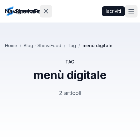
ShevaFood
Navigazione
Iscriviti
Prezzi
Home
/
Blog - ShevaFood
/
Tag
/
menù digitale
Novità
TAG
Contatti
menù digitale
Accedi
2 articoli
Iscriviti
🇮🇹
Italiano