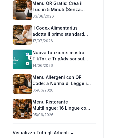
Menu QR Gratis: Crea il
Tuo in 5 Minuti (Senza
Carta di Credito)
03/08/2026
Il Codex Alimentarius
adotta il primo standard
mondiale 'può contenere':
17/07/2026
cosa cambia per i
ristoranti italiani
Nuova funzione: mostra
TikTok e TripAdvisor sul
tuo menu 📲
14/06/2026
Menu Allergeni con QR
Code: a Norma di Legge in
Pochi Minuti (2026)
05/06/2026
Menu Ristorante
Multilingue: 16 Lingue con
un QR Code (2026)
05/06/2026
Visualizza Tutti gli Articoli →