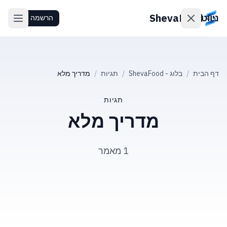
ShevaFood
ניווט
הרשמה
מחירים
דף הבית
/
בלוג - ShevaFood
/
תגיות
/
מדריך מלא
מה
חדש
תגיות
מדריך מלא
צרו
קשר
1 מאמר
התחברות
הרשמה
🇮🇱
עברית