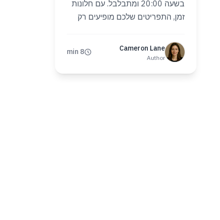
בשעה 20:00 ומתבלבל. עם חלונות
זמן, התפריטים שלכם מופיעים רק
כשצריך. הנה ההגדרה צעד אחר צעד
— והשימושים שתאהבו.
Cameron Lane
8 min
Author