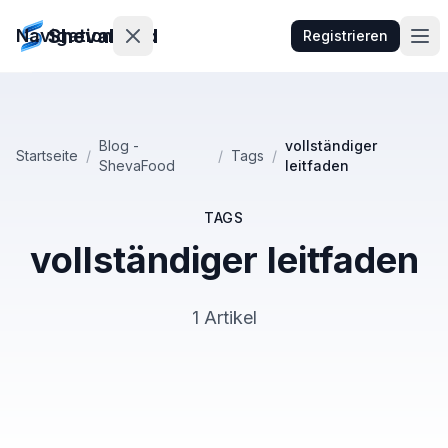
ShevaFood
Navigation
Registrieren
Preise
Blog -
vollständiger
Startseite
/
/
Tags
/
ShevaFood
leitfaden
Neueste
Funktionen
TAGS
Kontakt
vollständiger leitfaden
Anmelden
1 Artikel
egistrieren
🇩🇪
Deutsch