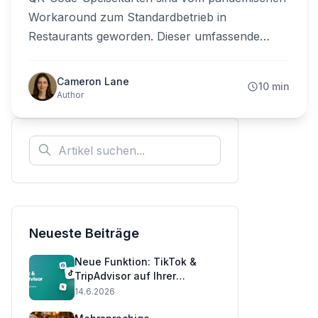
Workaround zum Standardbetrieb in
Restaurants geworden. Dieser umfassende
Leitfaden erklärt, was sie sind, warum sie
funktionieren, was sie kosten und wie Sie Ihre in
Cameron Lane
10 min
Minuten starten.
Author
Neueste Beiträge
Neue Funktion: TikTok &
TripAdvisor auf Ihrer
Speisekarte anzeigen 📲
14.6.2026