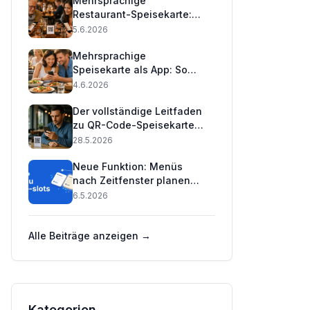
Mehrsprachige
Restaurant-Speisekarte:
16 Sprachen mit einem QR-
5.6.2026
Code (2026)
Mehrsprachige
Speisekarte als App: So
bedienen Sie
4.6.2026
internationale Gäste
Der vollständige Leitfaden
zu QR-Code-Speisekarten
für Restaurants 2026
28.5.2026
Neue Funktion: Menüs
nach Zeitfenster planen
(Praktischer Leitfaden) 🕒
6.5.2026
Alle Beiträge anzeigen →
Kategorien