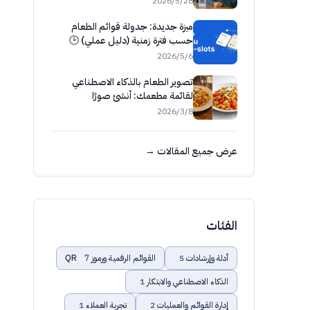
28‏/5‏/2026
ميزة جديدة: جدولة قوائم الطعام
حسب فترة زمنية (دليل عملي) 🕒
6‏/5‏/2026
تصوير الطعام بالذكاء الاصطناعي
لقائمة مطعمك: أنشئ صورًا
احترافية وطوّرها فورًا
8‏/3‏/2026
عرض جميع المقالات →
الفئات
أدلة وإرشادات
5
القوائم الرقمية ورموز QR
7
الذكاء الاصطناعي والابتكار
1
إدارة القوائم والعمليات
2
تجربة العملاء
1