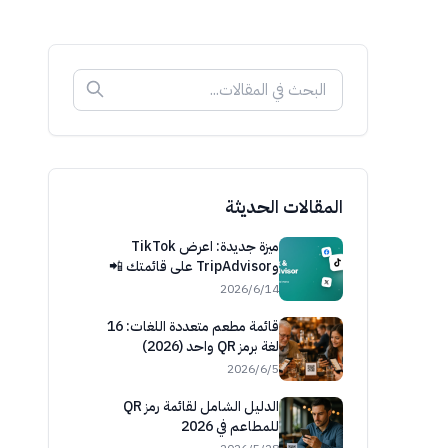
المقالات الحديثة
ميزة جديدة: اعرض TikTok
وTripAdvisor على قائمتك 📲
14‏/6‏/2026
قائمة مطعم متعددة اللغات: 16
لغة برمز QR واحد (2026)
5‏/6‏/2026
الدليل الشامل لقائمة رمز QR
للمطاعم في 2026